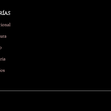
rías
cional
tura
o
aria
jos