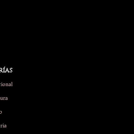
rías
cional
tura
o
aria