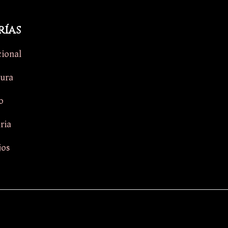
rías
cional
tura
o
aria
jos